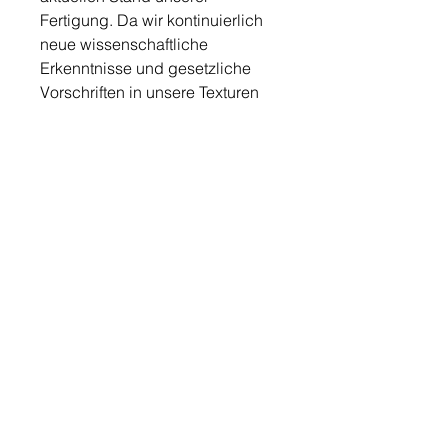
Fertigung. Da wir kontinuierlich
neue wissenschaftliche
Erkenntnisse und gesetzliche
Vorschriften in unsere Texturen
einfließen lassen, ist die auf den
jeweiligen Packungen
angegebene Deklaration
maßgeblich.
Inhalt 50ml
Quelle: Produktbeschreibung vom Hersteller
Hinweis: Die Produkte wurden für den jeweiligen
privaten Anwendungsbereich ausgewählt. Alle
nachzulesenen und hier veröffentlichten Aussagen zu
den Produkten sind keine Heilversprechen und beziehen
sich auf die Quellenangabe des jeweiligen Hersteller.