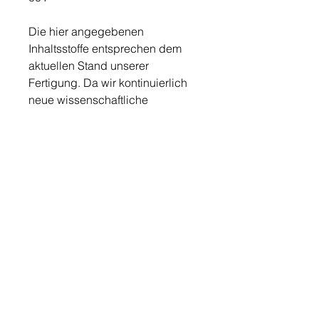
Die hier angegebenen
Inhaltsstoffe entsprechen dem
aktuellen Stand unserer
Fertigung. Da wir kontinuierlich
neue wissenschaftliche
Erkenntnisse und gesetzliche
Vorschriften in unsere Texturen
einfließen lassen, ist die auf den
jeweiligen Packungen
angegebene Deklaration
maßgeblich.
Inhalt 50ml
Quelle: Produktbeschreibung vom Hersteller