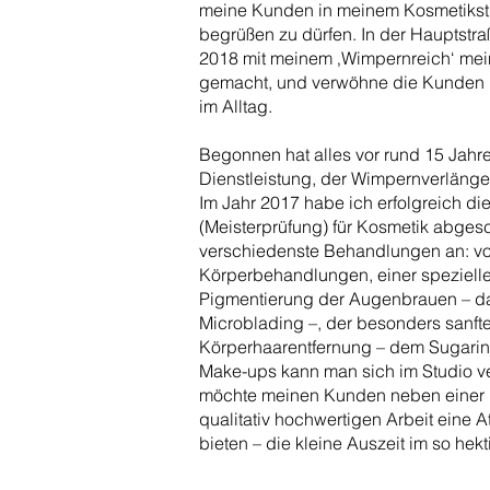
meine Kunden in meinem Kosmetikstu
begrüßen zu dürfen. In der Hauptstra
2018 mit meinem ‚Wimpernreich‘ me
gemacht, und verwöhne die Kunden m
im Alltag.
Begonnen hat alles vor rund 15 Jahre
Dienstleistung, der Wimpernverläng
Im Jahr 2017 habe ich erfolgreich d
(Meisterprüfung) für Kosmetik abges
verschiedenste Behandlungen an: vo
Körperbehandlungen, einer spezielle
Pigmentierung der Augenbrauen – d
Microblading –, der besonders sanfte
Körperhaarentfernung – dem Sugaring
Make-ups kann man sich im Studio v
möchte meinen Kunden neben einer h
qualitativ hochwertigen Arbeit eine
bieten – die kleine Auszeit im so hek