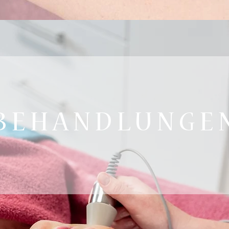
B E H A N D L U N G E 