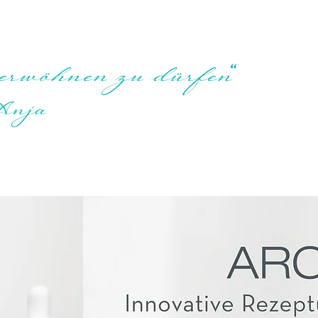
“
verwöhnen zu dürfen
Anja