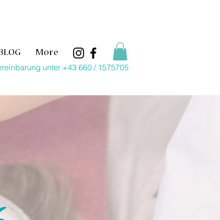
BLOG
More
ereinbarung unter +43 660 / 1575705