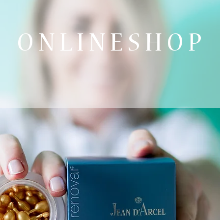
O N L I N E S H O P