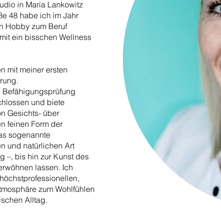
dio in Maria Lankowitz
ße 48 habe ich im Jahr
in Hobby zum Beruf
it ein bisschen Wellness
n mit meiner ersten
erung.
ie Befähigungsprüfung
chlossen und biete
n Gesichts- über
n feinen Form der
as sogenannte
n und natürlichen Art
 –, bis hin zur Kunst des
erwöhnen lassen. Ich
öchstprofessionellen,
 Atmosphäre zum Wohlfühlen
tischen Alltag.