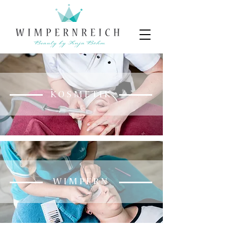
K O S M E T I K
W I M P E R N