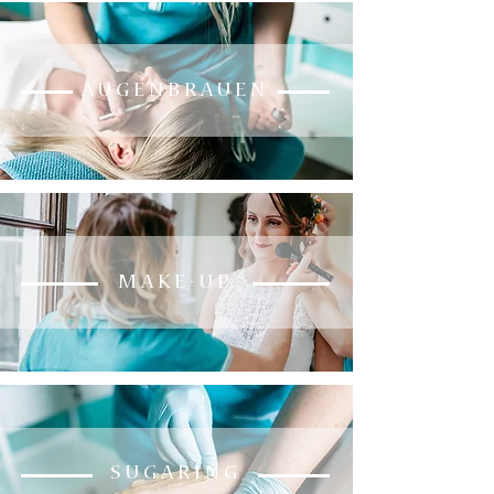
A U G E N B R A U E N
M A K E - U P
S U G A R I N G