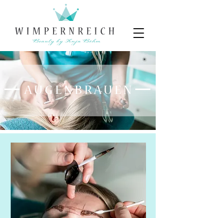
A U G E N B R A U E N