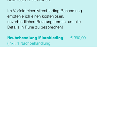
Im Vorfeld einer Microblading-Behandlung
empfehle ich einen kostenlosen,
unverbindlichen Beratungstermin, um alle
Details in Ruhe zu besprechen!
Neubehandlung Microblading
€ 390,00
(inkl. 1 Nachbehandlung
innerhalb von 2 Monaten)
Auffrischungsbehandlung
0 - 6 Monaten
€ 100,00
6 - 18 Monaten
ab
€ 185,00
ab dem 19. Monat
Neupreis
(Wenn der Zustand des Microbladings noch
gut ist, wird nur der Nachbehandlungspreis
verrechnet, da nur eine Behandlung nötig ist.)
Microblading Termin/Info