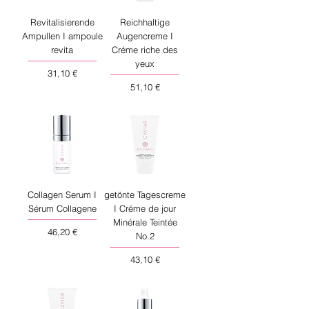
Revitalisierende
Reichhaltige
Ampullen I ampoule
Augencreme I
revita
Créme riche des
yeux
Preis
31,10 €
Preis
51,10 €
Collagen Serum I
getönte Tagescreme
Sérum Collagene
I Créme de jour
Minérale Teintée
Preis
46,20 €
No.2
Preis
43,10 €