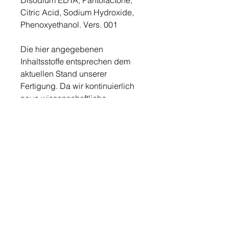
Disodium EDTA, Pantolactone,
Citric Acid, Sodium Hydroxide,
Phenoxyethanol. Vers. 001
Die hier angegebenen
Inhaltsstoffe entsprechen dem
aktuellen Stand unserer
Fertigung. Da wir kontinuierlich
neue wissenschaftliche
Erkenntnisse und gesetzliche
Vorschriften in unsere Texturen
einfließen lassen, ist die auf den
jeweiligen Packungen
angegebene Deklaration
maßgeblich.
Inhalt: 5x2ml