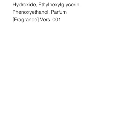
Hydroxide, Ethylhexylglycerin,
Phenoxyethanol, Parfum
[Fragrance] Vers. 001
Die hier angegebenen
Inhaltsstoffe entsprechen dem
aktuellen Stand unserer
Fertigung. Da wir kontinuierlich
neue wissenschaftliche
Erkenntnisse und gesetzliche
Vorschriften in unsere Texturen
einfließen lassen, ist die auf den
jeweiligen Packungen
angegebene Deklaration
maßgeblich.
Inhalt 50ml