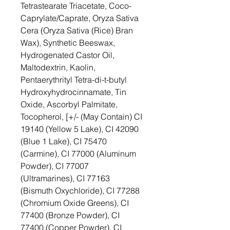
Tetrastearate Triacetate, Coco-
Caprylate/Caprate, Oryza Sativa
Cera (Oryza Sativa (Rice) Bran
Wax), Synthetic Beeswax,
Hydrogenated Castor Oil,
Maltodextrin, Kaolin,
Pentaerythrityl Tetra-di-t-butyl
Hydroxyhydrocinnamate, Tin
Oxide, Ascorbyl Palmitate,
Tocopherol, [+/- (May Contain) CI
19140 (Yellow 5 Lake), CI 42090
(Blue 1 Lake), CI 75470
(Carmine), CI 77000 (Aluminum
Powder), CI 77007
(Ultramarines), CI 77163
(Bismuth Oxychloride), CI 77288
(Chromium Oxide Greens), CI
77400 (Bronze Powder), CI
77400 (Copper Powder), CI