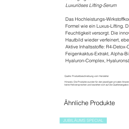
Luxuriöses Lifting-Serum
Das Hochleistungs-Wirkstoffkonz
Formel wie ein Luxus-Lifting. D
Feuchtigkeit versorgt. Die inno
Hautbild wieder verfeinert, eb
Aktive Inhaltsstoffe: R4-Detox
Feigenkaktus-Extrakt, Alpha-Bi
Hyaluron-Complex, Hyaluronsäu
Quelle: Produktbeschreibung vom Hersteller
Hinweis: Die Produkte wurden für den jeweiligen privaten Anwen
keine Heilversprechen und beziehen sich auf die Quellenangabe d
Ähnliche Produkte
JUBILÄUMS SPECIAL