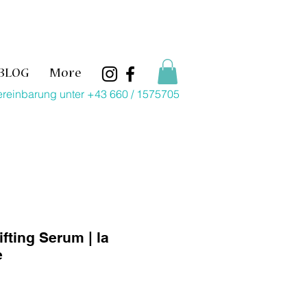
BLOG
More
ereinbarung unter +43 660 / 1575705
fting Serum | la
e