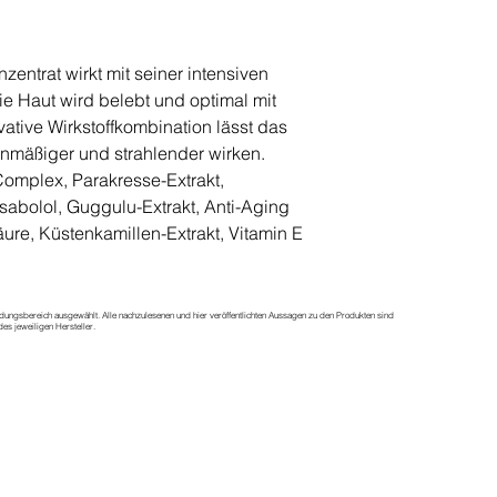
entrat wirkt mit seiner intensiven
ie Haut wird belebt und optimal mit
vative Wirkstoffkombination lässt das
enmäßiger und strahlender wirken.
-Complex, Parakresse-Extrakt,
sabolol, Guggulu-Extrakt, Anti-Aging
re, Küstenkamillen-Extrakt, Vitamin E
dungsbereich ausgewählt. Alle nachzulesenen und hier veröffentlichten Aussagen zu den Produkten sind
es jeweiligen Hersteller.