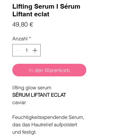
Lifting Serum I Sérum
Liftant eclat
Preis
49,80 €
Anzahl
*
In den Warenkorb
lifting glow serum
SÉRUM LIFTANT ECLAT
caviar
Feuchtigkeitsspendende Serum,
das das Hautrelief aufpolstert
und festigt.