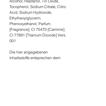
Alcohol, Heptanol, Tin Oxide,
Tocopherol, Sodium Citrate, Citric
Acid, Sodium Hydroxide,
Ethylhexylglycerin,
Phenoxyethanol, Parfum
[Fragrance], CI 75470 [Carmine],
CI 77891 [Titanium Dioxide] Vers.
001
Die hier angegebenen
Inhaltsstoffe entsprechen dem
aktuellen Stand unserer
Fertigung. Da wir kontinuierlich
neue wissenschaftliche
Erkenntnisse und gesetzliche
Vorschriften in unsere Texturen
einfließen lassen, ist die auf den
jeweiligen Packungen
angegebene Deklaration