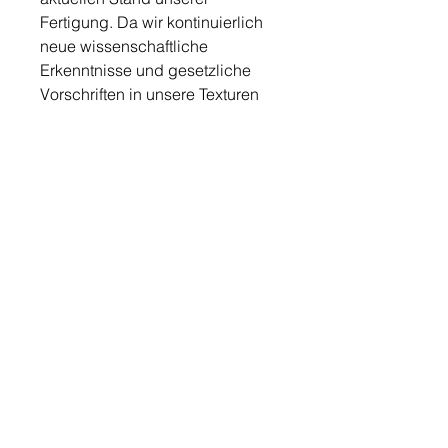
Fertigung. Da wir kontinuierlich
neue wissenschaftliche
Erkenntnisse und gesetzliche
Vorschriften in unsere Texturen
einfließen lassen, ist die auf den
jeweiligen Packungen
angegebene Deklaration
maßgeblich.
Wirknachweis
100% Die Haut wird intensiv mit
Feuchtigkeit versorgt.*
96,6% Die Haut fühlt sich genährt
und geschützt an.*
93,1% Die Augenpartie wird
intensiv genährt/gepflegt.*
96,6% Die Haut um die Augen ist
glatter.*