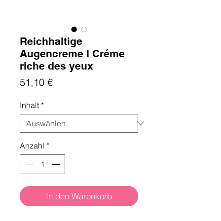
Reichhaltige
Augencreme I Créme
riche des yeux
Preis
51,10 €
Inhalt
*
Anzahl
*
In den Warenkorb