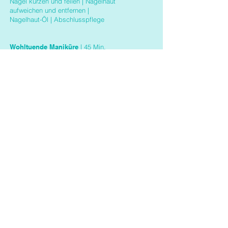
Nägel kürzen und feilen | Nagelhaut
aufweichen und entfernen |
Nagelhaut-Öl | Abschlusspflege
Wohltuende Maniküre
| 45 Min.
Nägel kürzen und feilen | Nagelhaut
€ 57,00
aufweichen und entfernen |
Handpeeling und Massage |
Handmaske | Nagelhaut-Öl |
Abschlusspflege
€ 9,00
+ Lack
€ 9,00
€ 18,00
+ Handmaske
+ Hand & Armmassage