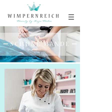
S C H Ö N E - H Ä N D E