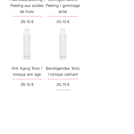
Peeling aux acides
Peeling I gommage
de fruits
éclat
Preis
Preis
29,10 €
24,10 €
Anti Aging Tonic I
Beruhigendes Tonic
tonique anti age
I tonique calmant
Preis
Preis
29,10 €
24,10 €
Feuchtigkeitsspend
Samtiges