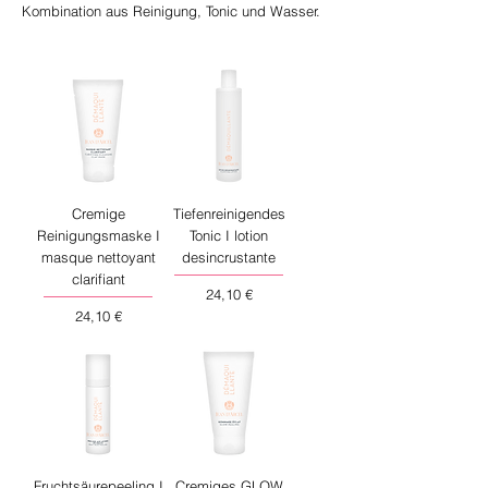
Kombination aus Reinigung, Tonic und Wasser.
Cremige
Tiefenreinigendes
Reinigungsmaske I
Tonic I lotion
masque nettoyant
desincrustante
clarifiant
Preis
24,10 €
Preis
24,10 €
Fruchtsäurepeeling I
Cremiges GLOW