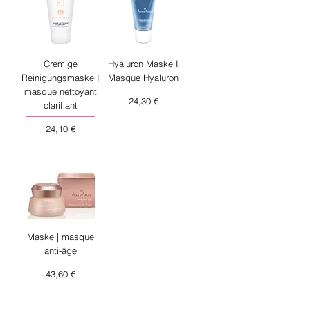
Cremige
Hyaluron Maske I
Reinigungsmaske I
Masque Hyaluron
masque nettoyant
Preis
24,30 €
clarifiant
Preis
24,10 €
Maske | masque
anti-âge
Preis
43,60 €