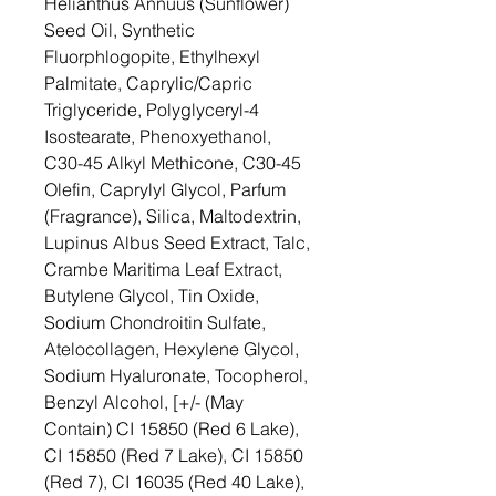
Helianthus Annuus (Sunflower)
Seed Oil, Synthetic
Fluorphlogopite, Ethylhexyl
Palmitate, Caprylic/Capric
Triglyceride, Polyglyceryl-4
Isostearate, Phenoxyethanol,
C30-45 Alkyl Methicone, C30-45
Olefin, Caprylyl Glycol, Parfum
(Fragrance), Silica, Maltodextrin,
Lupinus Albus Seed Extract, Talc,
Crambe Maritima Leaf Extract,
Butylene Glycol, Tin Oxide,
Sodium Chondroitin Sulfate,
Atelocollagen, Hexylene Glycol,
Sodium Hyaluronate, Tocopherol,
Benzyl Alcohol, [+/- (May
Contain) CI 15850 (Red 6 Lake),
CI 15850 (Red 7 Lake), CI 15850
(Red 7), CI 16035 (Red 40 Lake),