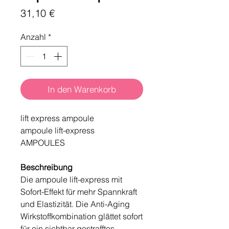
Preis
31,10 €
Anzahl
*
In den Warenkorb
lift express ampoule
ampoule lift-express
AMPOULES
Beschreibung
Die ampoule lift-express mit
Sofort-Effekt für mehr Spannkraft
und Elastizität. Die Anti-Aging
Wirkstoffkombination glättet sofort
für ein sichtbar gestrafftes