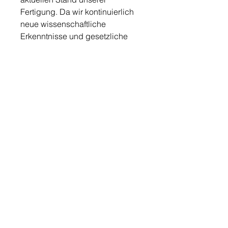
Fertigung. Da wir kontinuierlich
neue wissenschaftliche
Erkenntnisse und gesetzliche
Vorschriften in unsere Texturen
einfließen lassen, ist die auf den
jeweiligen Packungen
angegebene Deklaration
maßgeblich.
Inhalt: 5x2ml
Quelle: Produktbeschreibung vom Hersteller
Hinweis: Die Produkte wurden für den jeweiligen
privaten Anwendungsbereich ausgewählt. Alle
nachzulesenen und hier veröffentlichten Aussagen zu
den Produkten sind keine Heilversprechen und beziehen
sich auf die Quellenangabe des jeweiligen Hersteller.