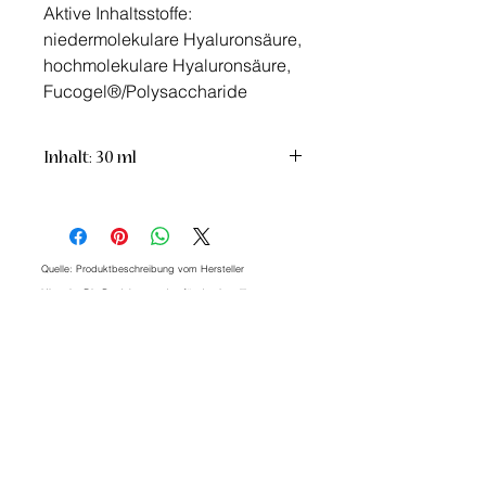
Aktive Inhaltsstoffe:
niedermolekulare Hyaluronsäure,
hochmolekulare Hyaluronsäure,
Fucogel®/Polysaccharide
Inhalt: 30 ml
Quelle: Produktbeschreibung vom Hersteller
Hinweis: Die Produkte wurden für den jeweiligen
privaten Anwendungsbereich ausgewählt. Alle
nachzulesenen und hier veröffentlichten Aussagen zu
den Produkten sind keine Heilversprechen und beziehen
sich auf die Quellenangabe des jeweiligen Hersteller.
Ähnliche Produkte
JUBILÄUMS SPECIAL