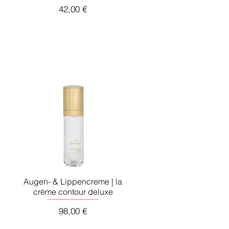
Preis
42,00 €
Augen- & Lippencreme | la
crème contour deluxe
Preis
98,00 €