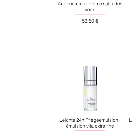
Augencreme | crème satin des
yeux
Preis
53,50 €
Leichte 24h Pflegeemulsion I
L
émulsion vita extra fine