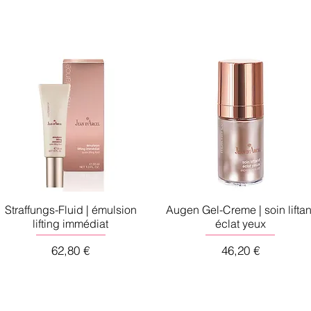
Straffungs-Fluid | émulsion
Augen Gel-Creme | soin liftan
lifting immédiat
éclat yeux
Preis
Preis
62,80 €
46,20 €