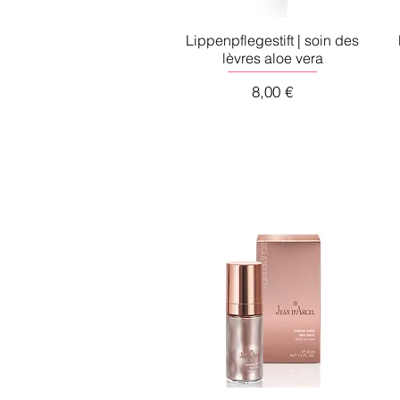
Lippenpflegestift | soin des
lèvres aloe vera
Preis
8,00 €