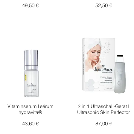
Preis
Preis
49,50 €
52,50 €
Vitaminserum I sérum
2 in 1 Ultraschall-Gerät I
hydravita®
Ultrasonic Skin Perfector
Preis
Preis
43,60 €
87,00 €