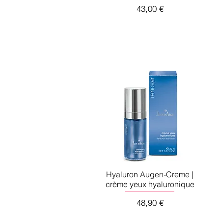
Preis
43,00 €
Hyaluron Augen-Creme |
crème yeux hyaluronique
Preis
48,90 €