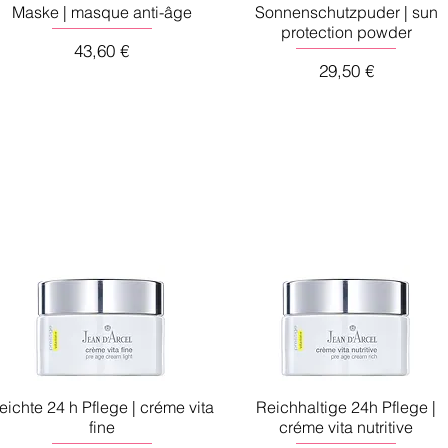
Maske | masque anti-âge
Sonnenschutzpuder | sun
protection powder
Preis
43,60 €
Preis
29,50 €
eichte 24 h Pflege | créme vita
Reichhaltige 24h Pflege |
fine
créme vita nutritive