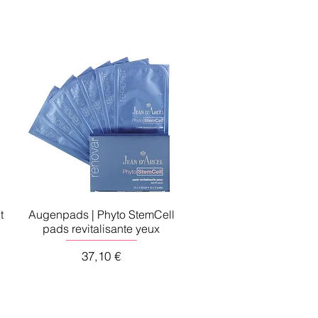
t
Augenpads | Phyto StemCell
pads revitalisante yeux
Preis
37,10 €