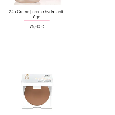
24h Creme | crème hydro anti-
âge
Preis
75,60 €