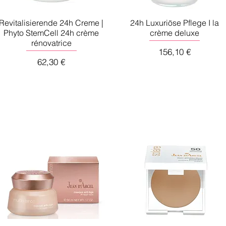
Revitalisierende 24h Creme |
24h Luxuriöse Pflege I la
Phyto StemCell 24h crème
crème deluxe
rénovatrice
Preis
156,10 €
Preis
62,30 €