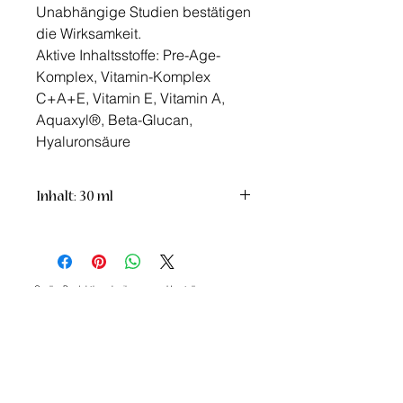
Unabhängige Studien bestätigen
die Wirksamkeit.
Aktive Inhaltsstoffe: Pre-Age-
Komplex, Vitamin-Komplex
C+A+E, Vitamin E, Vitamin A,
Aquaxyl®, Beta-Glucan,
Hyaluronsäure
Inhalt: 30 ml
Quelle: Produktbeschreibung vom Hersteller
Hinweis: Die Produkte wurden für den jeweiligen
privaten Anwendungsbereich ausgewählt. Alle
nachzulesenen und hier veröffentlichten Aussagen zu
den Produkten sind keine Heilversprechen und beziehen
sich auf die Quellenangabe des jeweiligen Hersteller.
Ähnliche Produkte