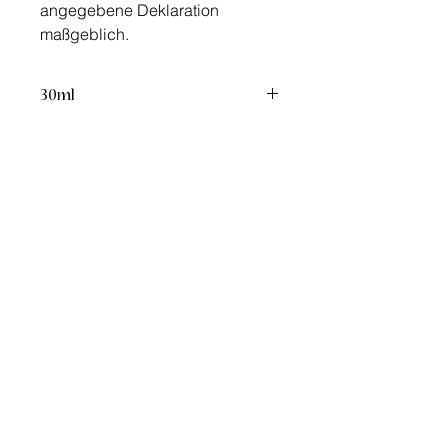
angegebene Deklaration
maßgeblich.
30ml
Quelle: Produktbeschreibung vom Hersteller
Hinweis: Die Produkte wurden für den jeweiligen
privaten Anwendungsbereich ausgewählt. Alle
nachzulesenen und hier veröffentlichten Aussagen zu
den Produkten sind keine Heilversprechen und beziehen
sich auf die Quellenangabe des jeweiligen Hersteller.
Ähnliche Produkte
JUBILÄUMS SPECIAL