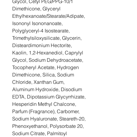
Glycol, Cetyl PEG/PPG-10/1
Dimethicone, Glyceryl
Ethylhexanoate/Stearate/Adipate,
Isononyl Isononanoate,
Polyglyceryl-4 Isostearate,
Trimethylsiloxysilicate, Glycerin,
Disteardimonium Hectorite,
Kaolin, 1,2-Hexanediol, Caprylyl
Glycol, Sodium Dehydroacetate,
Tocopheryl Acetate, Hydrogen
Dimethicone, Silica, Sodium
Chloride, Xanthan Gum,
Aluminum Hydroxide, Disodium
EDTA, Dipotassium Glycyrrhizate,
Hesperidin Methyl Chalcone,
Parfum (Fragrance), Carbomer,
Sodium Hyaluronate, Steareth-20,
Phenoxyethanol, Polysorbate 20,
Sodium Citrate, Palmitoyl