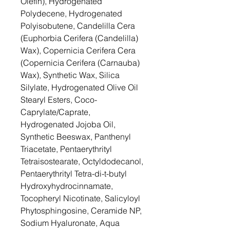
Olefin), Hydrogenated
Polydecene, Hydrogenated
Polyisobutene, Candelilla Cera
(Euphorbia Cerifera (Candelilla)
Wax), Copernicia Cerifera Cera
(Copernicia Cerifera (Carnauba)
Wax), Synthetic Wax, Silica
Silylate, Hydrogenated Olive Oil
Stearyl Esters, Coco-
Caprylate/Caprate,
Hydrogenated Jojoba Oil,
Synthetic Beeswax, Panthenyl
Triacetate, Pentaerythrityl
Tetraisostearate, Octyldodecanol,
Pentaerythrityl Tetra-di-t-butyl
Hydroxyhydrocinnamate,
Tocopheryl Nicotinate, Salicyloyl
Phytosphingosine, Ceramide NP,
Sodium Hyaluronate, Aqua