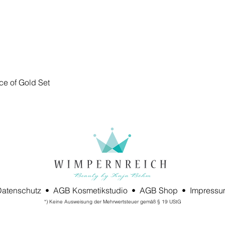
Schnellansicht
ce of Gold Set
Datenschutz •
AGB Kosmetikstudio •
AGB Shop •
Impressu
*) Keine Ausweisung der Mehrwertsteuer gemäß § 19 UStG