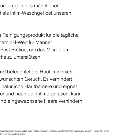
nforderugen des männlichen
st als Intim-Waschgel bei unseren
es Reinigungsprodukt für die tägliche
tem pH-Wert für Männer,
d Post-Biotica, um das Mikrobiom
chs zu unterstützen.
und befeuchtet die Haut, minimiert
wünschten Geruch. Es verhindert
e natürliche Hautbarriere und eignet
Vor und nach der Intimdepilation, kann
n und eingewachsene Haare verhindern
dungsbereich ausgewählt. Alle nachzulesenen und hier veröffentlichten Aussagen zu den Produkten sind
es jeweiligen Hersteller.