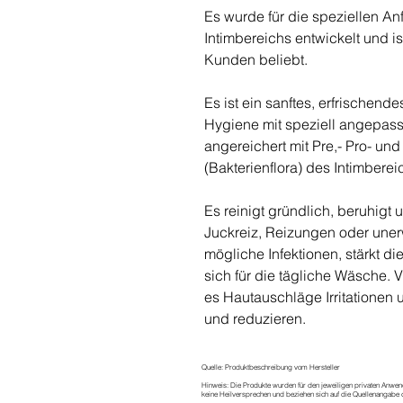
Es wurde für die speziellen A
Intimbereichs entwickelt und i
Kunden beliebt.
Es ist ein sanftes, erfrischend
Hygiene mit speziell angepass
angereichert mit Pre,- Pro- un
(Bakterienflora) des Intimberei
Es reinigt gründlich, beruhigt 
Juckreiz, Reizungen oder uner
mögliche Infektionen, stärkt di
sich für die tägliche Wäsche. 
es Hautauschläge Irritatione
und reduzieren.
Quelle: Produktbeschreibung vom Hersteller
Hinweis: Die Produkte wurden für den jeweiligen privaten Anwen
keine Heilversprechen und beziehen sich auf die Quellenangabe d