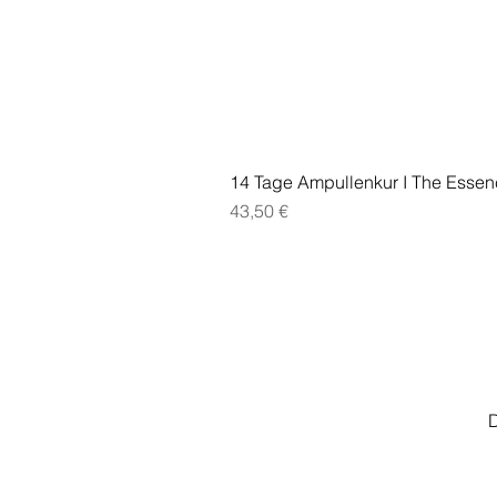
14 Tage Ampullenkur I The Essen
Preis
43,50 €