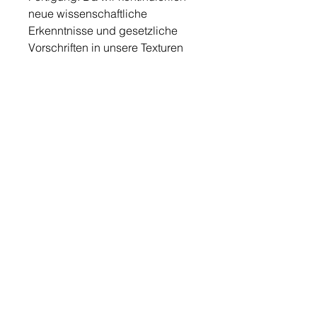
neue wissenschaftliche
Erkenntnisse und gesetzliche
Vorschriften in unsere Texturen
einfließen lassen, ist die auf den
jeweiligen Packungen
angegebene Deklaration
maßgeblich.
30ml
Quelle: Produktbeschreibung vom Hersteller
Hinweis: Die Produkte wurden für den jeweiligen
privaten Anwendungsbereich ausgewählt. Alle
nachzulesenen und hier veröffentlichten Aussagen zu
den Produkten sind keine Heilversprechen und beziehen
sich auf die Quellenangabe des jeweiligen Hersteller.