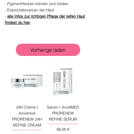
- Pigmentflecken können sich bilden
- Elastizitätsverlust der Haut
-
alle Infos zur richtigen Pflege der reifen Haut
findest du hier
Vorherige laden
24H Creme I
Serum I ArcelMED
Arcelmed
PRORENEW
PRORENEW 24H
REFINE SERUM
REFINE CREAM
Preis
56,00 €