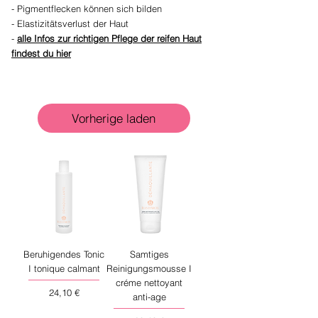
- Pigmentflecken können sich bilden
- Elastizitätsverlust der Haut
-
alle Infos zur richtigen Pflege der reifen Haut
findest du hier
Vorherige laden
Beruhigendes Tonic
Samtiges
I tonique calmant
Reinigungsmousse I
créme nettoyant
Preis
24,10 €
anti-age