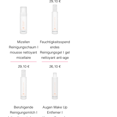
Preis
29,10 €
Mizellen
Feuchtigkeitsspend
Reinigungschaum I
endes
mousse nettoyant
Reinigungsgel I gel
micellaire
nettoyant anti-age
Preis
Preis
29,10 €
26,10 €
Beruhigende
Augen Make Up
Reinigungsmilch I
Entferner I