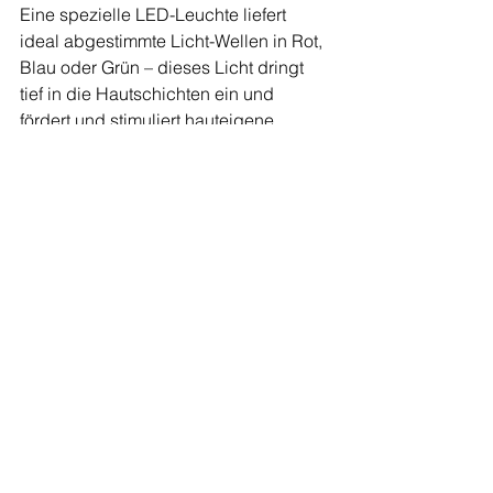
Eine spezielle LED-Leuchte liefert 
ideal abgestimmte Licht-Wellen in Rot, 
Blau oder Grün – dieses Licht dringt 
tief in die Hautschichten ein und 
fördert und stimuliert hauteigene, 
heilende und aufbauende Prozesse, 
ganz ohne Chemie oder mechanische 
Einwirkung. 
- Blaues Licht: Beeinflusst den 
Hormonhaushalt, und kann so bei 
Winterdepression oder 
Schlafstörungen helfen (und wir alle 
wissen, dass Schlaf ein besonders 
wichtiger Faktor für gesunde Haut ist). 