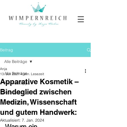
Beitrag
Alle Beiträge
Anja
Alle Beiträge
13. Juli 2021
4 Min. Lesezeit
Apparative Kosmetik –
Kosmetiktipps
Bindeglied zwischen
Kosmetikstudio
Medizin, Wissenschaft
Online Shop
und gutem Handwerk:
Aktualisiert:
7. Jan. 2024
Warum ein 