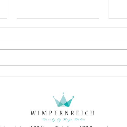
Bakuchiol – Anti-Aging
Niac
Wirkstoff im Kurzportrait
Kosm
hält