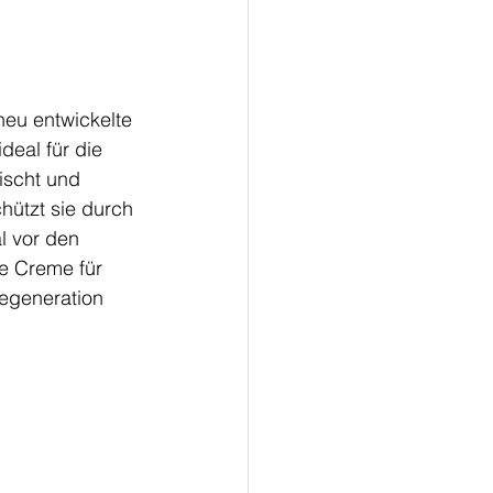
neu entwickelte 
deal für die 
rischt und 
hützt sie durch 
l vor den 
e Creme für 
Regeneration 