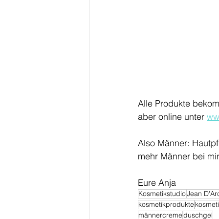
Alle Produkte bekomm
aber online unter 
ww
Also Männer: Hautpfl
mehr Männer bei mir
Eure Anja
Kosmetikstudio
Jean D'Ar
kosmetikprodukte
kosmet
männercreme
duschgel