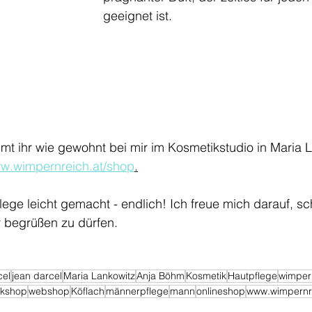
geeignet ist. 
t ihr wie gewohnt bei mir im Kosmetikstudio in Maria L
w.wimpernreich.at/shop
.
ege leicht gemacht - endlich! Ich freue mich darauf, s
 begrüßen zu dürfen. 
cel
jean darcel
Maria Lankowitz
Anja Böhm
Kosmetik
Hautpflege
wimper
ikshop
webshop
Köflach
männerpflege
mann
onlineshop
www.wimpernre