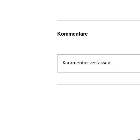
Kommentare
Kommentar verfassen...
Das Serum in der Kosmetik
– Bedeutung & Vergleich zu
anderen
Kosmetikgattungen