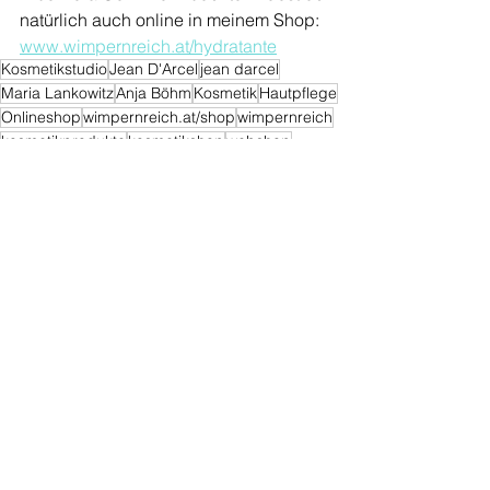
natürlich auch online in meinem Shop: 
www.wimpernreich.at/hydratante
Kosmetikstudio
Jean D'Arcel
jean darcel
Maria Lankowitz
Anja Böhm
Kosmetik
Hautpflege
Onlineshop
wimpernreich.at/shop
wimpernreich
kosmetikprodukte
kosmetikshop
webshop
Kosmetiktipp
Köflach
hauttyp
trockene haut
hydratante
feuchtigkeit
feuchtigkeitsspender
Online Shop
Kosmetiktipps
Alle ansehen
Aktuelle Beiträge