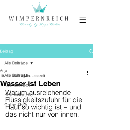
Beitrag
Alle Beiträge
Anja
Alle Beiträge
19. Juli 2021
2 Min. Lesezeit
Wasser ist Leben
Kosmetiktipps
Warum ausreichende 
Kosmetikstudio
Flüssigkeitszufuhr für die 
Online Shop
Haut so wichtig ist – und 
das nicht nur von innen. 