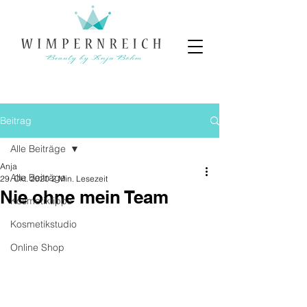
Beitrag
Alle Beiträge
Anja
Alle Beiträge
29. Okt. 2020
2 Min. Lesezeit
Nie ohne mein Team
Kosmetiktipps
Kosmetikstudio
Online Shop